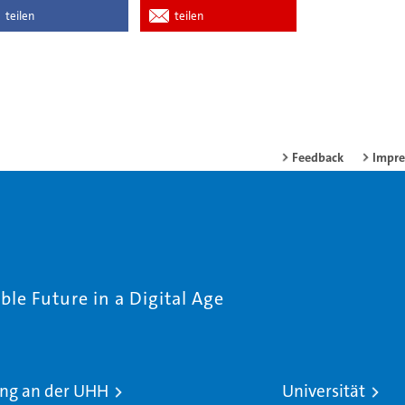
teilen
teilen
Feedback
Impr
le Future in a Digital Age
ng an der UHH
Universität