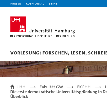
Presse
KUS-Portal
STiNE
VORLESUNG: FORSCHEN, LESEN, SCHREI
UHH
Fakultät GW
FKGHH
Ü
Die erste demokratische Universitätsgründung in De
Überblick