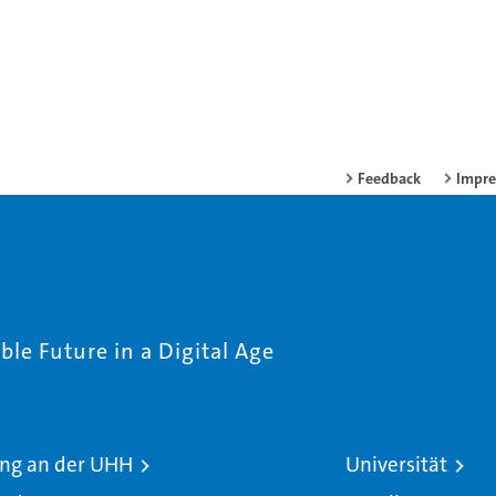
Feedback
Impr
le Future in a Digital Age
ng an der UHH
Universität