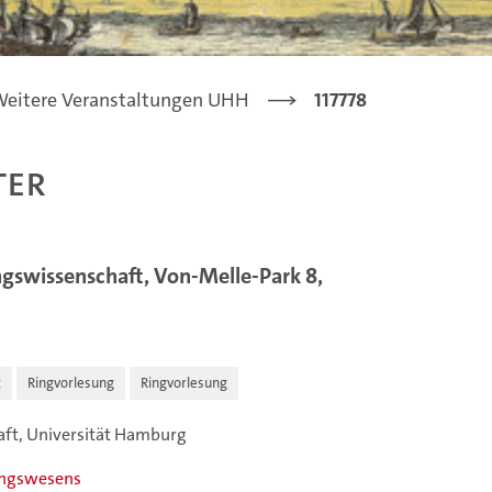
eitere Veranstaltungen UHH
117778
ter
ngswissenschaft, Von-Melle-Park 8,
t
Ringvorlesung
Ringvorlesung
haft, Universität Hamburg
ungswesens